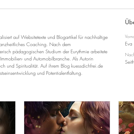
Übe
Vorn
ialisiert auf Websitetexte und Blogartikel für nachhaltige 
Eva
anzheitliches Coaching. Nach dem 
lerisch pädagogischen Studium der Eurythmie arbeitete 
Nac
 Immobilien- und Automobilbranche. Als Autorin 
Seit
ch und Spiritualität. Auf ihrem Blog kuessdichfrei.de 
seinsentwicklung und Potentialentfaltung.