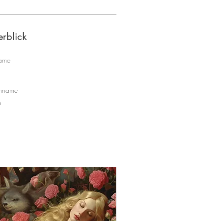
rblick
ame
hname
h