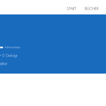
START
BÜCHER
Administrator
0
Gefolgt
ator