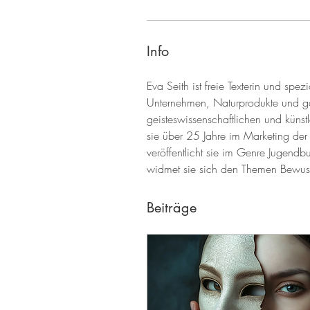
Info
Eva Seith ist freie Texterin und spez
Unternehmen, Naturprodukte und g
geisteswissenschaftlichen und künst
sie über 25 Jahre im Marketing der
veröffentlicht sie im Genre Jugendbu
widmet sie sich den Themen Bewusst
Beiträge