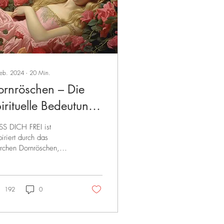
Feb. 2024
∙
20
Min.
ornröschen – Die
irituelle Bedeutung
es Märchens
S DICH FREI ist
piriert durch das
chen Dornröschen,
besondere durch sein
eutendstes
lüsselsymbol, den
ösenden oder...
192
0