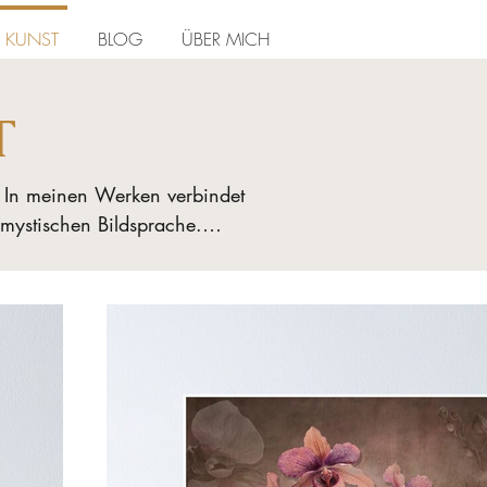
KUNST
BLOG
ÜBER MICH
T
. In meinen Werken verbindet 
 mystischen Bildsprache.

Dryaden sowie von höheren 
d zarte Pflanzen  und 
 — dort, wo Natur, Seele und 