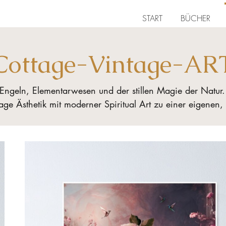
START
BÜCHER
Cottage-Vintage-AR
n Engeln, Elementarwesen und der stillen Magie der Natur
age Ästhetik mit moderner Spiritual Art zu einer eigenen,
le Bildcollagen von Naturgeistern wie Feen, Sylphen und 
ell male ich fantasievolle Blumenkinder, Wurzelgnome un
Fruchtwesen in leuchtender Aquarelltechnik.

g, die verborgene Welt hinter der sichtbaren zu berühren
Imagination sich begegnen.