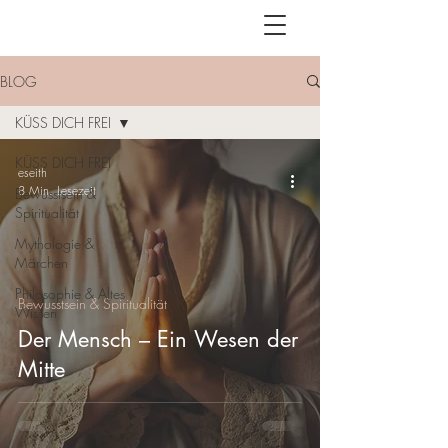
BLOG
KÜSS DICH FREI
KÜSS DICH FREI
eseith
8 Min. Lesezeit
Bewusstsein &
Spiritualität
Mythologie &
Märchen
Philosophie & Altes
Bewusstsein & Spiritualität
Wissen
Der Mensch – Ein Wesen der
Mitte